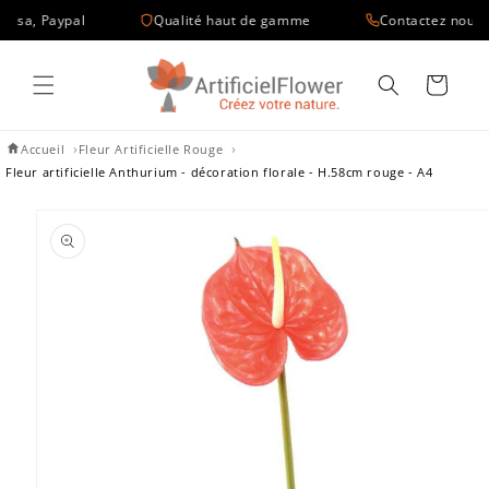
et
isa, Paypal
Qualité haut de gamme
Contactez nous du 
passer
au
contenu
Panier
Accueil
Fleur Artificielle Rouge
Fleur artificielle Anthurium - décoration florale - H.58cm rouge - A4
Passer aux
informations
produits