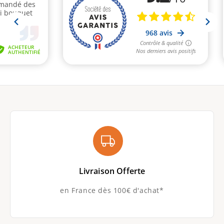
DESCRIPTION DE LA FLEUR ARTIFICIELLE
ANTHURIUM
Matière : polyéthylène (PE)
Dimensions : H.58 cm
Couleur : Fleur rouge - Tige verte
Univers :
Fleurs artificielles classiques
PRÉSENTATION DE LA FLEUR ARTIFICIELLE
ANTHURIUM
Livraison Offerte
La
Fleur artificielle Anthurium - décoration
florale - H. 58 cm rouge
possède une fleur en
en France dès 100€ d'achat*
polyéthylène et une tige en plastique. La
Fleur
artificielle Anthurium - décoration florale - H.
58 cm rouge
se travaille aisément grâce à sa