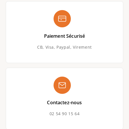
tige en fer résistante et souple. Vous pouvez
utiliser la fleur à tige dans un soliflore, un vase
tube, ou en bouquets. Les tiges de nos fleurs
artificielles peuvent être coupées, il vous
faudra, pour se faire, vous équiper d'une pince
Paiement Sécurisé
coupante. Les avantages des
fleurs
artificielles
sont nombreux : pas d'entretien,
CB, Visa, Paypal, Virement
pas d'allergie, une durée de vie de plusieurs
années et des possibilités infinies de
décoration florale.
LE CONSEIL DE L'EXPERT DE LA VÉGÉTATION
ARTIFICIELLE
La
Fleur artificielle Anthurium - décoration
florale - H. 58 cm rouge
est parfaite pour
confectionner facilement des compositions
Contactez-nous
florales exotiques pour la décoration de votre
02 54 90 15 64
intérieur ou pour un événement (mariage,
baptême, fête d'anniversaire...).
L'
Anthurium artificielle
se mélange volontiers