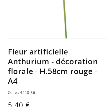
Ouvrir
le
média
Fleur artificielle
1
dans
une
Anthurium - décoration
fenêtre
modale
florale - H.58cm rouge -
A4
Code : 4228-36
Prix
5,40 €